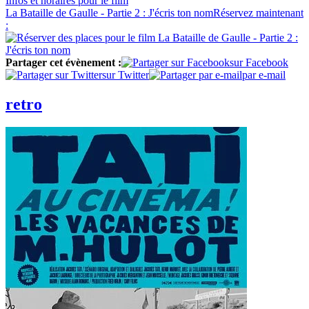
Infos
et horaires
pour le film
La Bataille de Gaulle - Partie 2 : J'écris ton nom
Réservez
maintenant
:
Partager cet évènement :
sur Facebook
sur Twitter
par e-mail
retro